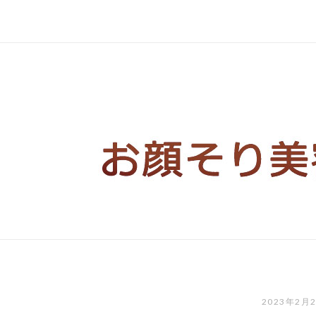
コ
ン
テ
ン
ツ
へ
ス
キ
ッ
プ
2023年2月