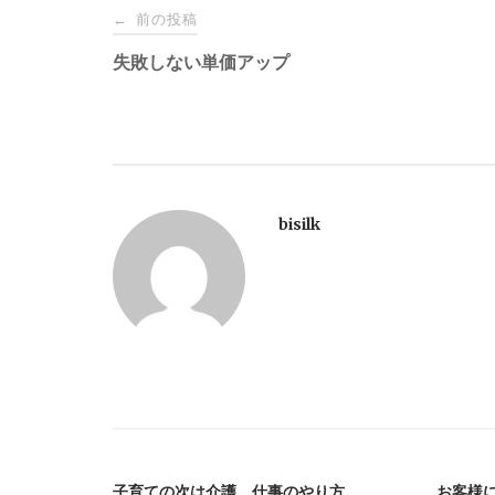
投
前の投稿
←
稿
失敗しない単価アップ
ナ
ビ
bisilk
ゲ
ー
シ
ョ
ン
子育ての次は介護。仕事のやり方
お客様