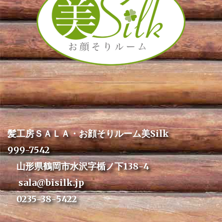
髪工房ＳＡＬＡ・お顔そりルーム美Silk
999-7542
山形県鶴岡市水沢字楯ノ下138-4
sala@bisilk.jp
0235-38-5422