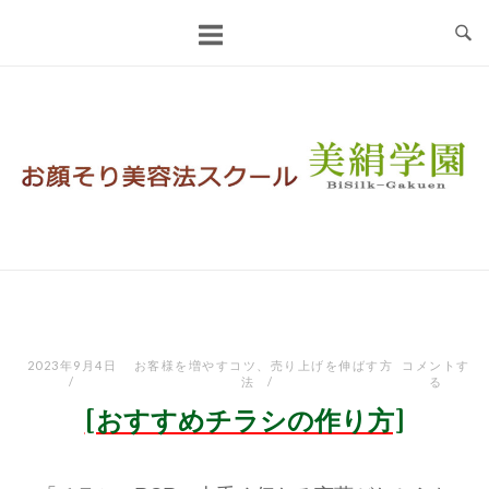
コ
ン
テ
ン
ツ
へ
ス
キ
ッ
プ
2023年9月4日
お客様を増やすコツ
、
売り上げを伸ばす方
コメントす
法
る
[おすすめチラシの作り方]