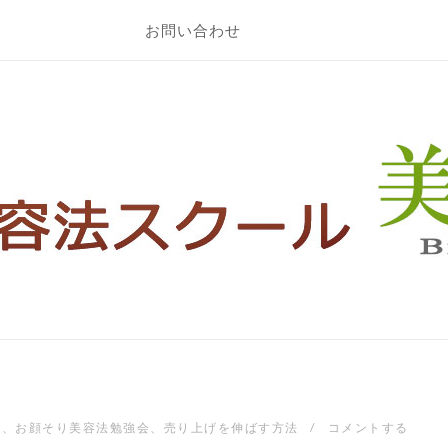
お問い合わせ
ツ
、
お顔そり美容法勉強会
、
売り上げを伸ばす方法
コメントする