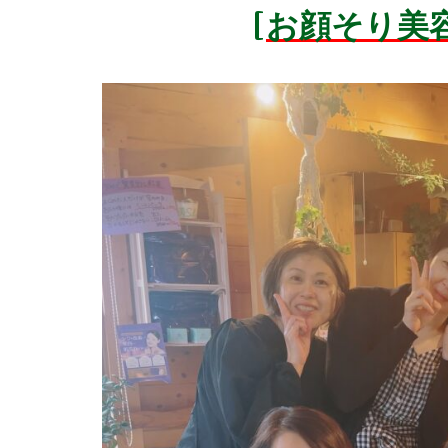
[お顔そり美