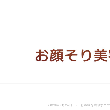
コ
ン
テ
ン
ツ
へ
ス
キ
ッ
プ
2023年9月26日
お客様を増やすコ