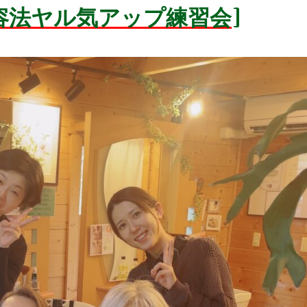
容法ヤル気アップ練習会]