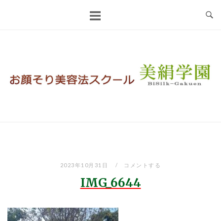
コ
ン
テ
ン
ツ
へ
ス
キ
ッ
プ
2023年10月31日
コメントする
IMG_6644