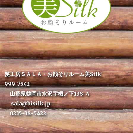
髪工房ＳＡＬＡ・お顔そりルーム美Silk
999-7542
山形県鶴岡市水沢字楯ノ下138-4
sala@bisilk.jp
0235-38-5422