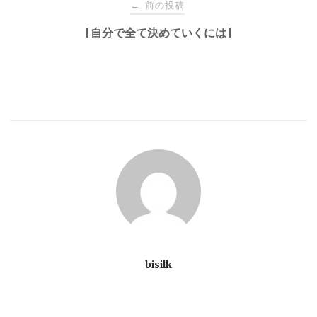
投
前の投稿
←
稿
[自分で全て決めていくには]
ナ
ビ
ゲ
ー
シ
ョ
bisilk
ン