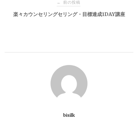
投
前の投稿
←
稿
楽々カウンセリングセリング・目標達成1DAY講座
ナ
ビ
ゲ
ー
シ
ョ
bisilk
ン