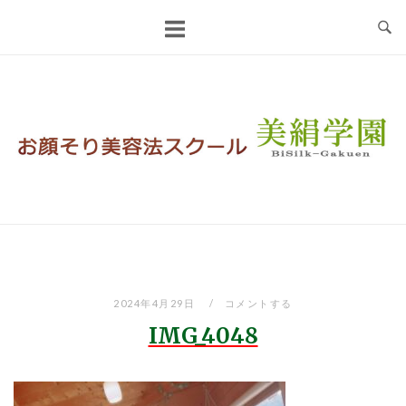
コ
ン
テ
ン
ツ
へ
ス
キ
ッ
プ
2024年4月29日
コメントする
IMG_4048