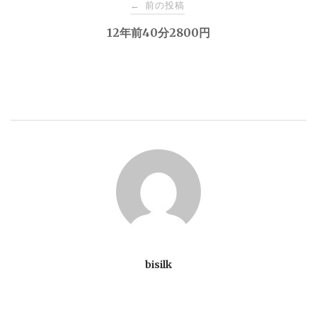
投
前の投稿
←
稿
12年前40分2800円
ナ
ビ
ゲ
ー
シ
ョ
bisilk
ン