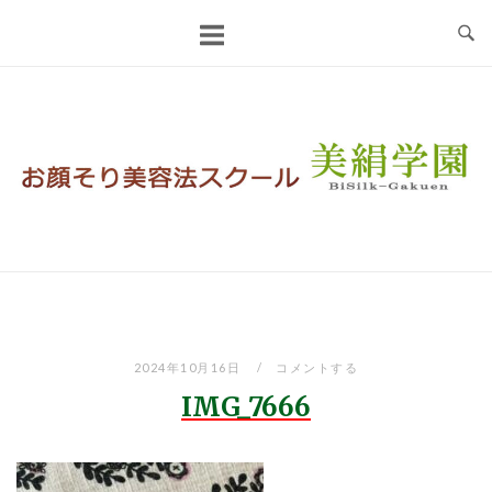
コ
ン
テ
ン
ツ
へ
ス
キ
ッ
プ
2024年10月16日
コメントする
IMG_7666