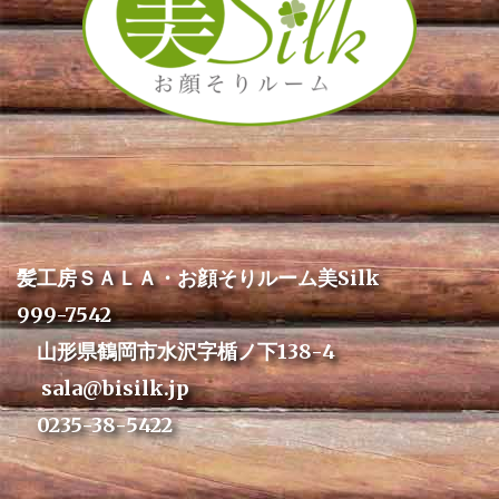
髪工房ＳＡＬＡ・お顔そりルーム美Silk
999-7542
山形県鶴岡市水沢字楯ノ下138-4
sala@bisilk.jp
0235-38-5422