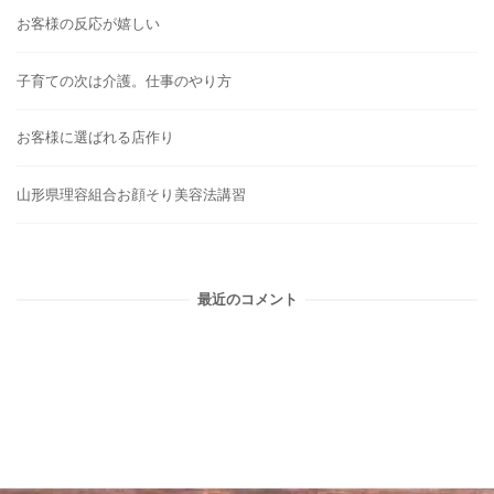
お客様の反応が嬉しい
子育ての次は介護。仕事のやり方
お客様に選ばれる店作り
山形県理容組合お顔そり美容法講習
最近のコメント