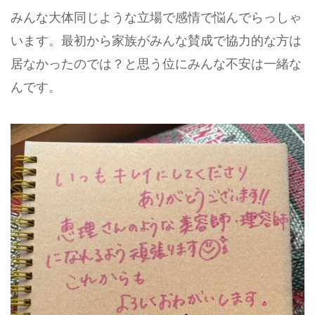
みんな大体同じような立場で感情で悩んでらっしゃ
います。最初から家族がみんな賛成で協力的な方は
居なかったのでは？と思う位にみんな不安は一緒な
んです。