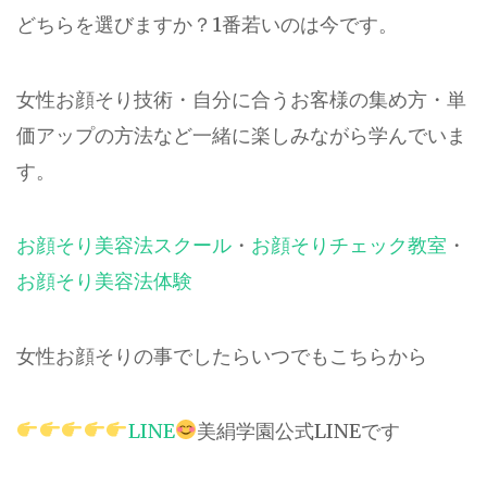
どちらを選びますか？1番若いのは今です。
女性お顔そり技術・自分に合うお客様の集め方・単
価アップの方法など一緒に楽しみながら学んでいま
す。
お顔そり美容法スクール
・
お顔そりチェック教室
・
お顔そり美容法体験
女性お顔そりの事でしたらいつでもこちらから
LINE
美絹学園公式LINEです