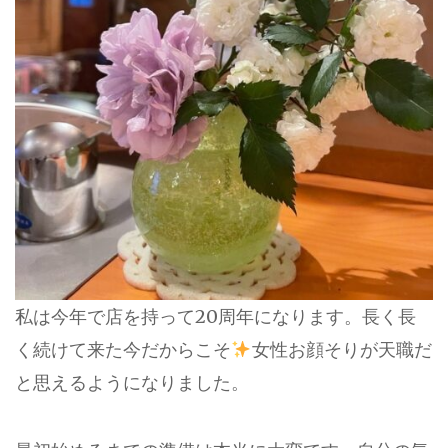
私は今年で店を持って20周年になります。長く長
く続けて来た今だからこそ
女性お顔そりが天職だ
と思えるようになりました。