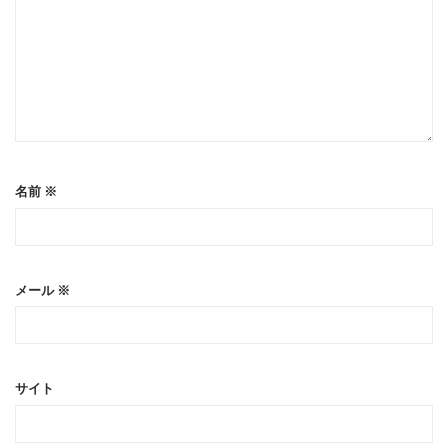
名前
※
メール
※
サイト